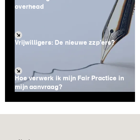
overhead
Vrijwilligers: De nieuwe zzp’ers?
Hoe verwerk ik mijn Fair Practice in
mijn aanvraag?