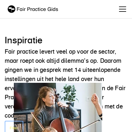
Inspiratie
Fair practice levert veel op voor de sector,
maar roept ook altijd dilemma’s op. Daarom
gingen we in gesprek met 14 uiteenlopende
instellingen uit het hele land over hun
ervaringen rondom het toepassen van de Fair
Practice Code. Daarnaast vind je hier
verdiepende kennis over het omgaan met de
code in plannen en aanvragen.
Filter