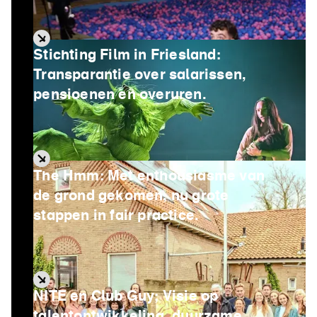
Stichting Film in Friesland:
Transparantie over salarissen,
pensioenen en overuren.
The Hmm: Met enthousiasme van
de grond gekomen, nu grote
stappen in fair practice.
NITE en Club Guy; Visie op