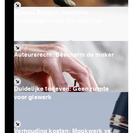
Bureau Europa; creatieve
oplossingen voor fair practice
Auteursrecht: Bescherm de maker
Duidelijke tarieven: Geen ruimte
voor giswerk
Verhouding kosten: Maakwerk vs.