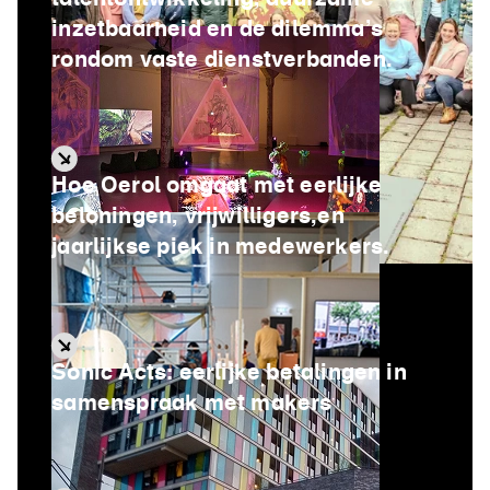
talentontwikkeling, duurzame
inzetbaarheid en de dilemma’s
rondom vaste dienstverbanden.
Hoe Oerol omgaat met eerlijke
beloningen, vrijwilligers,en
jaarlijkse piek in medewerkers.
Sonic Acts: eerlijke betalingen in
samenspraak met makers